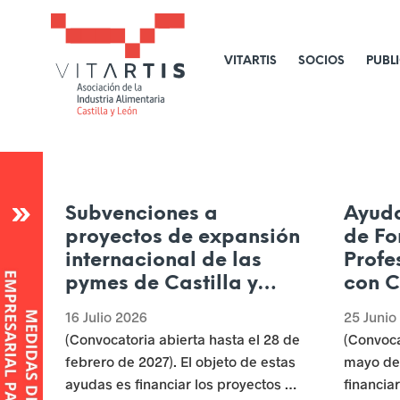
VITARTIS
SOCIOS
PUBL
c
l
o
Subvenciones a
Ayud
s
proyectos de expansión
de Fo
M
internacional de las
Profe
pymes de Castilla y
con 
e
León (2026) – ICE
Contr
16 Julio 2026
25 Junio
d
2026-
(Convocatoria abierta hasta el 28 de
(Convoca
de Em
i
febrero de 2027). El objeto de estas
mayo de
ayudas es financiar los proyectos de
financia
d