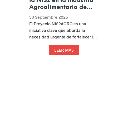
la NIS2 en la Industria
Agroalimentaria de
Castilla y León
30 Septiembre 2025
El Proyecto NIS2AGRO es una
iniciativa clave que aborda la
necesidad urgente de fortalecer la
ciberseguridad en el sector
agroalimentario, integrando
LEER MÁS
metodologías innovadoras de
concienciación, formación y
capacitación, para facilitar su
adaptación a un entorno digital
seguro y alineado con la normativa
NIS2.