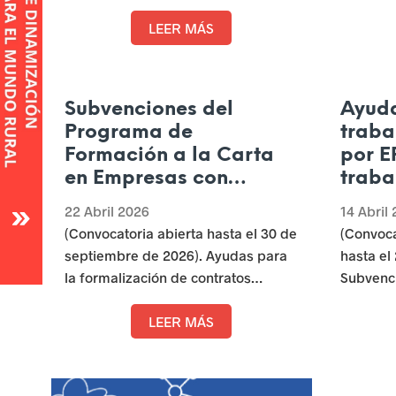
expansión internacional de las
profesio
a
pymes de Castilla y León con el fin
LEER MÁS
dirigida
de mejorar su competitividad.
empleabi
s
castella
u
adquisic
Subvenciones del
Ayuda
cualific
r
Programa de
traba
a las d
Formación a la Carta
por E
g
en Empresas con
traba
e
Carácter Dual año 2026
zonas
22 Abril 2026
14 Abril
(FORCAREM II) -
las i
n
(Convocatoria abierta hasta el 30 de
(Convoca
Fundación para el
septiembre de 2026). Ayudas para
hasta el
t
Anclaje Empresarial y
la formalización de contratos
Subvenc
la Formación para el
e
formativos para la obtención de la
concesió
Empleo en ...
práctica profesional por parte de
LEER MÁS
EMPRESA
s
las empresas con centros de trabajo
trabajad
p
en CyL.
expedien
empleo d