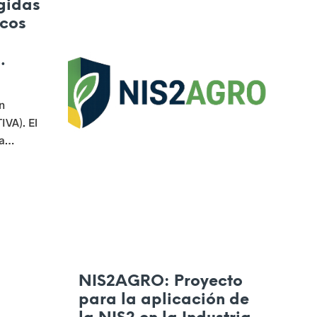
gidas
na de
icos
n
VA). El
a
 con
iación de
materia
ometidos
 de
NIS2AGRO: Proyecto
para la aplicación de