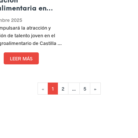
ación
limentaria en
lla y León
embre 2025
pulsará la atracción y
ión de talento joven en el
groalimentario de Castilla y
ravés de la innovación y
erá la conexión entre
LEER MÁS
 empresas y el sistema
o.
(
«
1
2
...
5
»
c
u
r
r
e
n