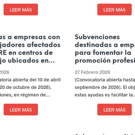
laboral y familiar
nal para el empleo
contratación de duración
Castilla y ...
s a la mejora de la
LEER MÁS
determinada para la sustit
LEER MÁS
lidad de la población
persona trabajadora al obj
na y leonesa, mediante la
facilitar la conciliación de l
ión de un nivel de
laboral y familiar en Castill
s a empresas con
Subvenciones
ación profesional adaptado
jadores afectados
destinadas a emp
emandas empresariales.
RE en centros de
para fomentar la
jo ubicados en
promoción profes
 afectadas por
de la mujer en Cas
 2026
27 Febrero 2026
nundaciones
y León - Consejer
toria abierta del 10 de abril
(Convocatoria abierta hasta
Familia e Igualda
 20 de octubre de 2026).
septiembre de 2026). El ob
Oportunidades
iones, en régimen de
estas ayudas es facilitar la
n directa,
dirigidas a
promoción profesional de 
S con personas
LEER MÁS
trabajadoras por cuenta aj
LEER MÁS
oras afectadas por
empresas privadas para con
tes de regulación de
a que la participación de m
e suspensión de la
hombres en el mercado de 