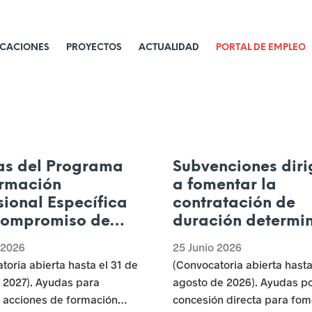
ICACIONES
PROYECTOS
ACTUALIDAD
PORTAL DE EMPLEO
Actualidad
as del Programa
Subvenciones diri
rmación
a fomentar la
sional Específica
contratación de
Compromiso de
duración determi
atación para
para la sustitució
 2026
25 Junio 2026
2027 – Consejería
persona trabajad
toria abierta hasta el 31 de
(Convocatoria abierta hasta
pleo e Industria
objeto de facilitar
 2027). Ayudas para
agosto de 2026). Ayudas p
conciliación de la
r acciones de formación
concesión directa para fom