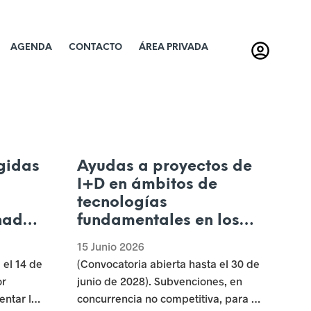
AGENDA
CONTACTO
ÁREA PRIVADA
gidas
Ayudas a proyectos de
I+D en ámbitos de
tecnologías
nada
fundamentales en los
n de
territorios de CyL,
15 Junio 2026
ora al
incluidos en el
 el 14 de
(Convocatoria abierta hasta el 30 de
 la
programa del fondo de
or
junio de 2028). Subvenciones, en
 vida
transición justa (FTJ-
entar la
concurrencia no competitiva, para la