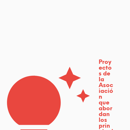
Proy
ecto
s de
la
Asoc
iació
n
que
abor
dan
los
prin