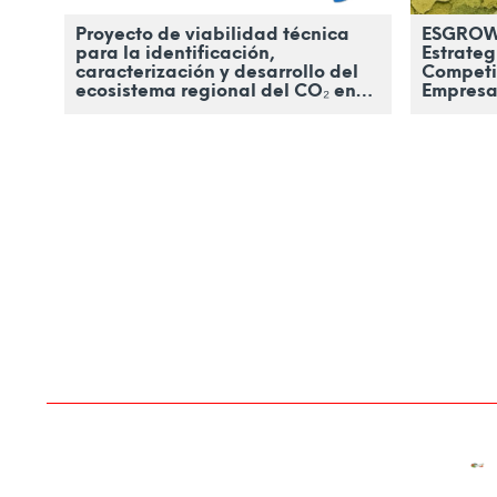
y
Proyecto de viabilidad técnica
ESGROWT
L
para la identificación,
Estrateg
caracterización y desarrollo del
Competit
e
ecosistema regional del CO₂ en
Empresar
Castilla y León
Transfro
ó
n