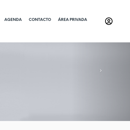
AGENDA
CONTACTO
ÁREA PRIVADA
N
e
x
t