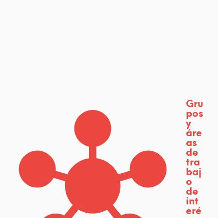
Gru
pos
y
áre
as
de
tra
baj
o
de
int
eré