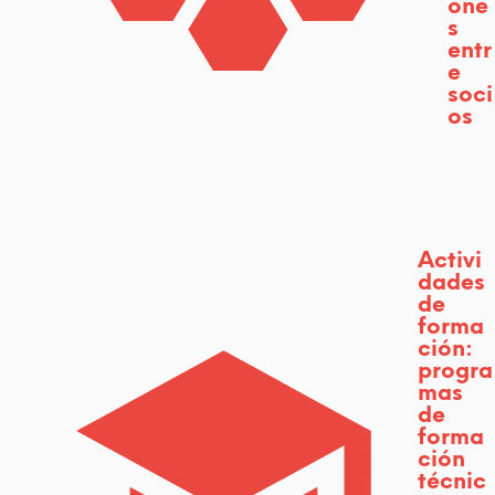
a
one
s
r
entr
e
a
soci
os
i
n
c
e
Activi
dades
n
de
forma
t
ción:
progra
i
mas
de
v
forma
ción
a
técnic