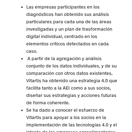
Las empresas participantes en los
m
diagnósticos han obtenido sus análisis
p
particulares para cada una de las áreas
investigadas y un plan de trasformación
r
digital individual, centrado en los
e
elementos críticos detectados en cada
caso.
s
A partir de la agregación y análisis
conjunto de los datos individuales, y de su
a
comparación con otros datos existentes,
r
Vitartis ha obtenido una estrategia 4.0 que
facilita tanto a la AEI como a sus socios,
i
diseñar sus estrategias y acciones futuras
a
de forma coherente.
Se ha dado a conocer el esfuerzo de
l
Vitartis para apoyar a los socios en la
e
implementación de las tecnologías 4.0 y el
interés de las empresas agroalimentarias