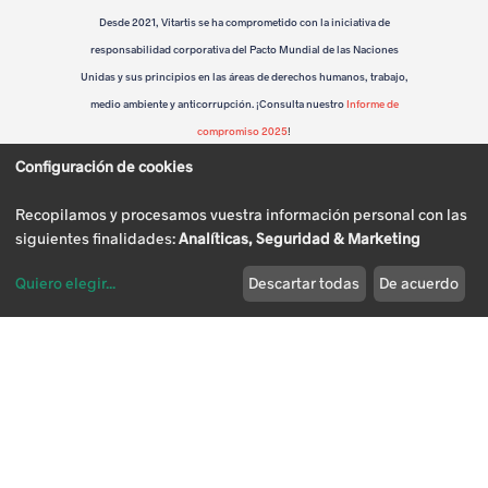
L
Desde 2021, Vitartis se ha comprometido con la iniciativa de
responsabilidad corporativa del Pacto Mundial de las Naciones
e
Unidas y sus principios en las áreas de derechos humanos, trabajo,
ó
medio ambiente y anticorrupción. ¡Consulta nuestro
Informe de
compromiso 2025
!
n
Configuración de cookies
Recopilamos y procesamos vuestra información personal con las
siguientes finalidades:
Analíticas, Seguridad & Marketing
Quiero elegir
...
Descartar todas
De acuerdo
Modificar cookies
Política de
Política de
Política de
Aviso Legal
Privacidad
cookies
calidad