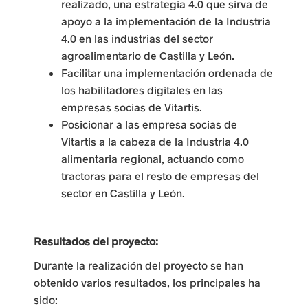
realizado, una estrategia 4.0 que sirva de
l
apoyo a la implementación de la Industria
4.0 en las industrias del sector
a
agroalimentario de Castilla y León.
a
Facilitar una implementación ordenada de
los habilitadores digitales en las
c
empresas socias de Vitartis.
t
Posicionar a las empresa socias de
Vitartis a la cabeza de la Industria 4.0
i
alimentaria regional, actuando como
v
tractoras para el resto de empresas del
sector en Castilla y León.
i
d
Resultados del proyecto:
a
Durante la realización del proyecto se han
d
obtenido varios resultados, los principales ha
sido:
e