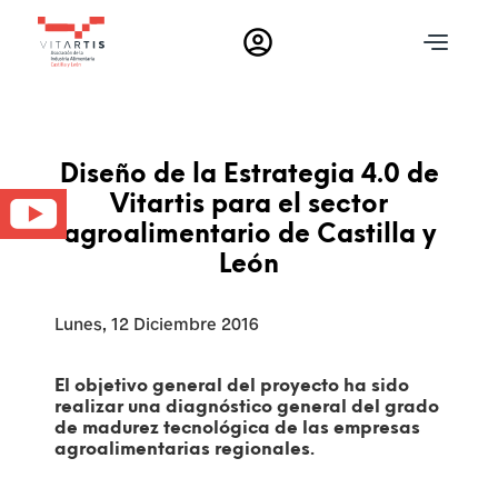
T
o
g
g
l
Diseño de la Estrategia 4.0 de
e
c
Vitartis para el sector
n
l
agroalimentario de Castilla y
a
o
León
s
v
M
i
Lunes, 12 Diciembre 2016
g
e
a
d
t
El objetivo general del proyecto ha sido
realizar una diagnóstico general del grado
i
i
de madurez tecnológica de las empresas
o
agroalimentarias regionales.
n
d