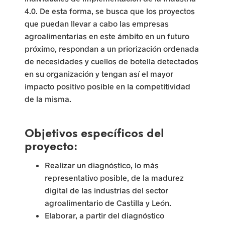
r
4.0. De esta forma, se busca que los proyectos
que puedan llevar a cabo las empresas
a
agroalimentarias en este ámbito en un futuro
i
próximo, respondan a un priorización ordenada
de necesidades y cuellos de botella detectados
n
en su organización y tengan así el mayor
c
impacto positivo posible en la competitividad
de la misma.
e
n
Objetivos específicos del
t
proyecto:
i
Realizar un diagnóstico, lo más
representativo posible, de la madurez
v
digital de las industrias del sector
a
agroalimentario de Castilla y León.
Elaborar, a partir del diagnóstico
r