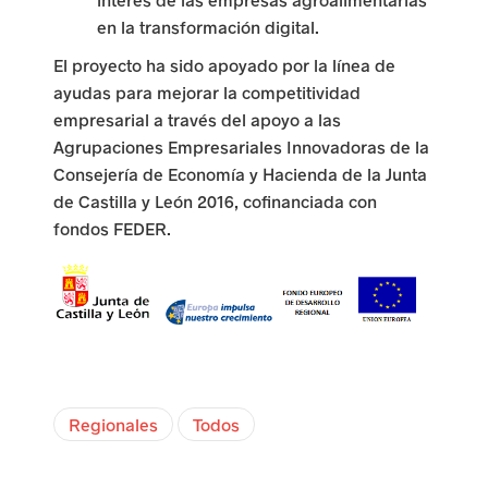
n
en la transformación digital.
e
El proyecto ha sido apoyado por la línea de
l
ayudas para mejorar la competitividad
empresarial a través del apoyo a las
m
Agrupaciones Empresariales Innovadoras de la
u
Consejería de Economía y Hacienda de la Junta
de Castilla y León 2016, cofinanciada con
n
fondos FEDER.
d
o
r
u
r
Regionales
Todos
a