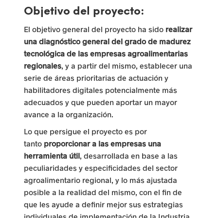
a
Objetivo del proyecto:
s
El objetivo general del proyecto ha sido
realizar
una diagnóstico general del grado de madurez
u
tecnológica de las empresas agroalimentarias
r
regionales
, y a partir del mismo, establecer una
serie de áreas prioritarias de actuación y
g
habilitadores digitales potencialmente más
e
adecuados y que pueden aportar un mayor
avance a la organización.
n
Lo que persigue el proyecto es por
t
tanto
proporcionar a las empresas una
e
herramienta útil
, desarrollada en base a las
peculiaridades y especificidades del sector
s
agroalimentario regional, y lo más ajustada
p
posible a la realidad del mismo, con el fin de
que les ayude a definir mejor sus estrategias
a
individuales de implementación de la Industria