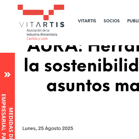
VITARTIS
SOCIOS
PUBL
AURA: Herram
c
la sostenibil
l
o
s
asuntos mat
M
e
d
i
Lunes, 25 Agosto 2025
d