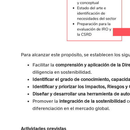
a
r
a
i
n
Para alcanzar este propósito, se establecen los sig
c
Facilitar la
comprensión y aplicación de la Dir
e
diligencia en sostenibilidad.
n
Identificar el grado de conocimiento, capacid
Identificar y priorizar los Impactos, Riesgos 
t
Diseñar y desarrollar una herramienta de aut
i
Promover la
integración de la sostenibilidad
c
diferenciación en el mercado global.
v
a
Actividades previstas