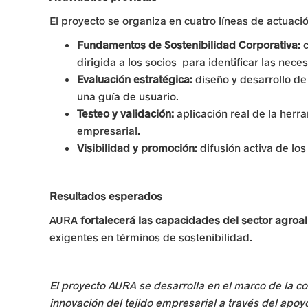
r
El proyecto se organiza en cuatro líneas de actuació
l
Fundamentos de Sostenibilidad Corporativa:
c
a
dirigida a los socios para identificar las nece
Evaluación estratégica:
diseño y desarrollo de
a
una guía de usuario.
c
Testeo y validación:
aplicación real de la herr
empresarial.
t
Visibilidad y promoción:
difusión activa de los
i
v
Resultados esperados
i
AURA
fortalecerá las capacidades del sector agroa
exigentes en términos de sostenibilidad.
d
a
El proyecto AURA se desarrolla en el marco de la c
d
innovación del tejido empresarial a través del apo