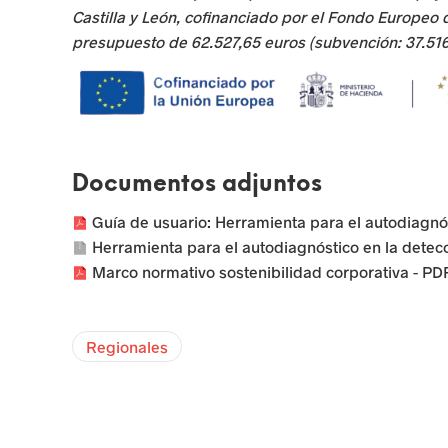
e
Castilla y León, cofinanciado por el Fondo Europeo 
presupuesto de 62.527,65 euros (subvención: 37.51
m
p
r
e
Documentos adjuntos
s
Guía de usuario: Herramienta para el autodiagnós
a
Herramienta para el autodiagnóstico en la detecc
Marco normativo sostenibilidad corporativa - PD
r
i
Regionales
a
l
e