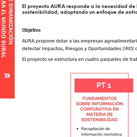
El proyecto AURA responde a la necesidad de 
a
sostenibilidad
, adoptando un enfoque de anti
s
Objetivo
u
AURA propone dotar a las empresas agroalimentar
r
detectar Impactos, Riesgos y Oportunidades (IRO) d
g
El proyecto se estructura en cuatro paquetes de tr
e
n
t
e
s
p