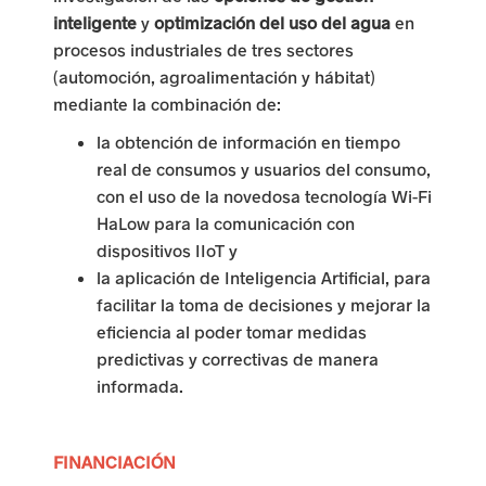
r
inteligente
y
optimización del uso del agua
en
procesos industriales de tres sectores
a
(automoción, agroalimentación y hábitat)
i
mediante la combinación de:
n
la obtención de información en tiempo
real de consumos y usuarios del consumo,
c
con el uso de la novedosa tecnología Wi-Fi
HaLow para la comunicación con
e
dispositivos IIoT y
n
la aplicación de Inteligencia Artificial, para
facilitar la toma de decisiones y mejorar la
t
eficiencia al poder tomar medidas
i
predictivas y correctivas de manera
informada.
v
a
FINANCIACIÓN
r