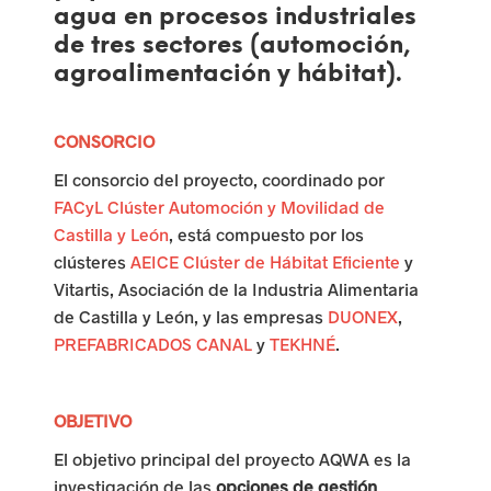
a
agua en procesos industriales
de tres sectores (automoción,
s
agroalimentación y hábitat).
u
r
CONSORCIO
g
El consorcio del proyecto, coordinado por
FACyL Clúster Automoción y Movilidad de
e
Castilla y León
, está compuesto por los
n
clústeres
AEICE Clúster de Hábitat Eficiente
y
Vitartis, Asociación de la Industria Alimentaria
t
de Castilla y León, y las empresas
DUONEX
,
e
PREFABRICADOS CANAL
y
TEKHNÉ
.
s
OBJETIVO
p
El objetivo principal del proyecto AQWA es la
a
investigación de las
opciones de gestión