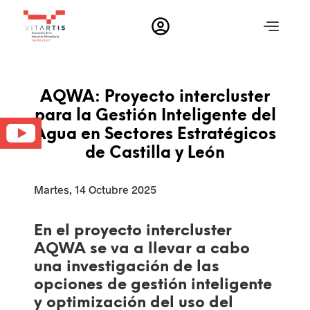
T
o
g
g
AQWA: Proyecto intercluster
l
para la Gestión Inteligente del
e
c
Agua en Sectores Estratégicos
n
l
a
o
de Castilla y León
s
v
M
i
Martes, 14 Octubre 2025
g
e
a
En el proyecto intercluster
d
t
AQWA se va a llevar a cabo
i
i
una investigación de las
o
opciones de gestión inteligente
n
d
y optimización del uso del