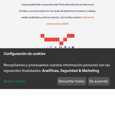
n
responsabilidad corporativa del Pacto Mundial de las Naciones
e
Unidas y sus principios en las áreas de derechos humanos, trabajo,
medio ambiente y anticorrupción. ¡Consulta nuestro
Informe de
l
compromiso 2025
!
m
u
n
Configuración de cookies
d
Recopilamos y procesamos vuestra información personal con las
o
siguientes finalidades:
Analíticas, Seguridad & Marketing
r
Quiero elegir
...
Descartar todas
De acuerdo
Política de
Política de
Política de
Aviso Legal
Modificar cookies
u
Privacidad
cookies
calidad
r
a