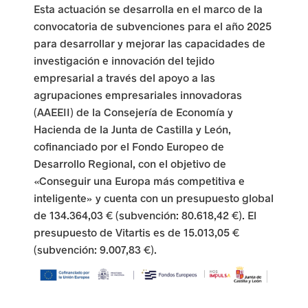
Esta actuación se desarrolla en el marco de la
l
convocatoria de subvenciones para el año 2025
a
para desarrollar y mejorar las capacidades de
investigación e innovación del tejido
a
empresarial a través del apoyo a las
agrupaciones empresariales innovadoras
c
(AAEEII) de la Consejería de Economía y
t
Hacienda de la Junta de Castilla y León,
cofinanciado por el Fondo Europeo de
i
Desarrollo Regional, con el objetivo de
v
«Conseguir una Europa más competitiva e
inteligente» y cuenta con un presupuesto global
i
de 134.364,03 € (subvención: 80.618,42 €). El
d
presupuesto de Vitartis es de 15.013,05 €
(subvención: 9.007,83 €).
a
d
e