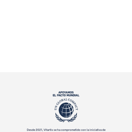
m
p
r
e
s
a
r
i
a
l
e
Desde 2021, Vitartis se ha comprometido con la iniciativa de