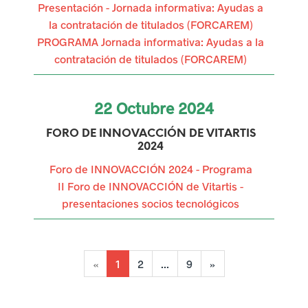
Presentación - Jornada informativa: Ayudas a
l
la contratación de titulados (FORCAREM)
PROGRAMA Jornada informativa: Ayudas a la
a
contratación de titulados (FORCAREM)
a
c
22
Octubre
2024
t
FORO DE INNOVACCIÓN DE VITARTIS
i
2024
Foro de INNOVACCIÓN 2024 - Programa
v
II Foro de INNOVACCIÓN de Vitartis -
i
presentaciones socios tecnológicos
d
a
(
«
1
2
...
9
»
d
c
u
e