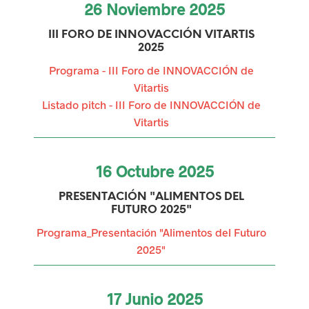
a
26
Noviembre
2025
s
III FORO DE INNOVACCIÓN VITARTIS
2025
u
Programa - III Foro de INNOVACCIÓN de
r
Vitartis
Listado pitch - III Foro de INNOVACCIÓN de
g
Vitartis
e
n
16
Octubre
2025
t
PRESENTACIÓN "ALIMENTOS DEL
FUTURO 2025"
e
Programa_Presentación "Alimentos del Futuro
s
2025"
p
a
17
Junio
2025