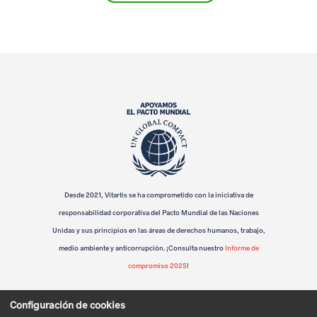
n
e
l
m
u
n
d
o
Desde 2021, Vitartis se ha comprometido con la iniciativa de
responsabilidad corporativa del Pacto Mundial de las Naciones
r
Unidas y sus principios en las áreas de derechos humanos, trabajo,
u
medio ambiente y anticorrupción. ¡Consulta nuestro
Informe de
compromiso 2025
!
r
a
Configuración de cookies