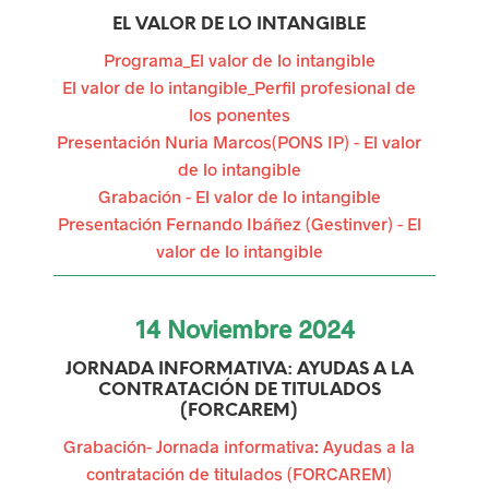
r
EL VALOR DE LO INTANGIBLE
a
Programa_El valor de lo intangible
El valor de lo intangible_Perfil profesional de
i
los ponentes
Presentación Nuria Marcos(PONS IP) - El valor
n
de lo intangible
c
Grabación - El valor de lo intangible
Presentación Fernando Ibáñez (Gestinver) - El
e
valor de lo intangible
n
t
14
Noviembre
2024
i
JORNADA INFORMATIVA: AYUDAS A LA
v
CONTRATACIÓN DE TITULADOS
(FORCAREM)
a
Grabación- Jornada informativa: Ayudas a la
contratación de titulados (FORCAREM)
r