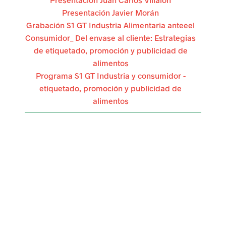
Presentación Javier Morán
l
Grabación S1 GT Industria Alimentaria anteeel
a
Consumidor_ Del envase al cliente: Estrategias
de etiquetado, promoción y publicidad de
a
alimentos
c
Programa S1 GT Industria y consumidor -
etiquetado, promoción y publicidad de
t
alimentos
i
v
i
d
a
d
e