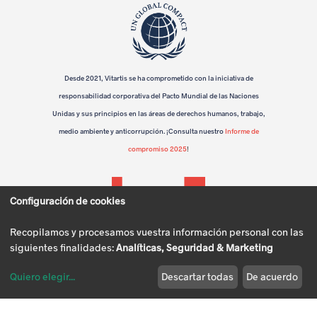
n
e
l
Desde 2021, Vitartis se ha comprometido con la iniciativa de
m
responsabilidad corporativa del Pacto Mundial de las Naciones
u
Unidas y sus principios en las áreas de derechos humanos, trabajo,
medio ambiente y anticorrupción. ¡Consulta nuestro
Informe de
n
compromiso 2025
!
d
o
Configuración de cookies
r
Recopilamos y procesamos vuestra información personal con las
u
siguientes finalidades:
Analíticas, Seguridad & Marketing
r
Quiero elegir
...
Descartar todas
De acuerdo
Modificar cookies
a
Política de
Política de
Política de