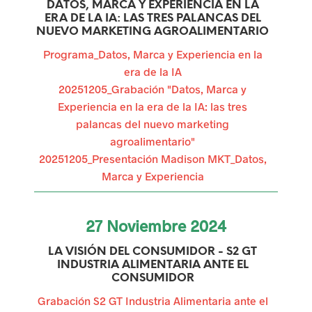
DATOS, MARCA Y EXPERIENCIA EN LA
a
ERA DE LA IA: LAS TRES PALANCAS DEL
NUEVO MARKETING AGROALIMENTARIO
s
Programa_Datos, Marca y Experiencia en la
u
era de la IA
r
20251205_Grabación "Datos, Marca y
Experiencia en la era de la IA: las tres
g
palancas del nuevo marketing
e
agroalimentario"
20251205_Presentación Madison MKT_Datos,
n
Marca y Experiencia
t
e
27
Noviembre
2024
s
LA VISIÓN DEL CONSUMIDOR - S2 GT
INDUSTRIA ALIMENTARIA ANTE EL
p
CONSUMIDOR
a
Grabación S2 GT Industria Alimentaria ante el