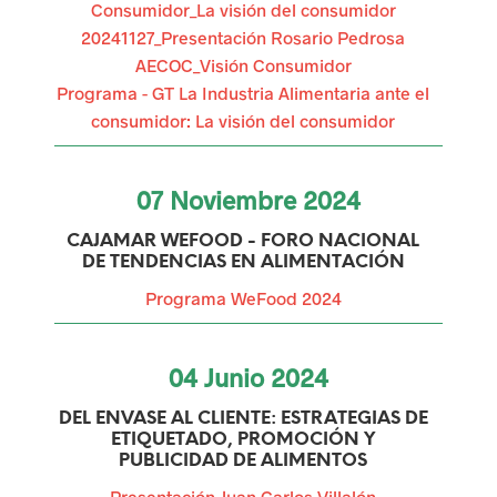
Consumidor_La visión del consumidor
r
20241127_Presentación Rosario Pedrosa
a
AECOC_Visión Consumidor
Programa - GT La Industria Alimentaria ante el
i
consumidor: La visión del consumidor
n
c
07
Noviembre
2024
e
CAJAMAR WEFOOD - FORO NACIONAL
DE TENDENCIAS EN ALIMENTACIÓN
n
Programa WeFood 2024
t
i
04
Junio
2024
v
DEL ENVASE AL CLIENTE: ESTRATEGIAS DE
a
ETIQUETADO, PROMOCIÓN Y
PUBLICIDAD DE ALIMENTOS
r
Presentación Juan Carlos Villalón